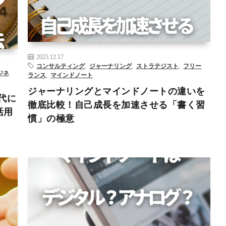
ング
DX
WEBライティング
アーティストデート
コンサルティ
マイン
ング
ジャーナリング
マインドノート
リスキリング
– >
2025.12.17
コンサルティング
,
ジャーナリング
,
ストラテジスト
,
フリー
ジネ
ランス
,
マインドノート
ジャーナリングとマインドノートの違いを
代に
徹底比較！自己成長を加速させる「書く習
活用
慣」の極意