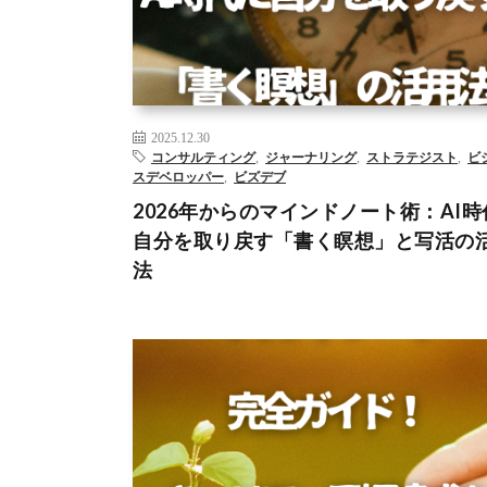
WEBライティング
アーティストデート
ジャーナリ
ビジネスデベロップメント
ビズデブ
フリーランス
ドノート
– >
2025.12.30
コンサルティング
,
ジャーナリング
,
ストラテジスト
,
ビ
スデベロッパー
,
ビズデブ
2026年からのマインドノート術：AI時
自分を取り戻す「書く瞑想」と写活の
法