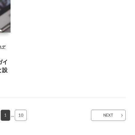
デベ
ト
マ
スデ
ガイ
と設
1
…
10
NEXT