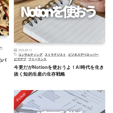
– >
AI
DX
コンサルティング
ジャーナリング
データサイエン
ティスト
データ分析
ビジネスデベロップメント
ビズデブ
マインドノート
– >
ー
,
2026.06.15
コンサルティング
,
ストラテジスト
,
ビジネスデベロッパー
,
のバ
ビズデブ
,
フリーランス
今更だがNotionを使おうよ！AI時代を生き
抜く知的生産の生存戦略
Pickup