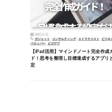
AI
DX
アーティストデート
ジャーナリング
ビジネス
ロップメント
ビズデブ
フリーランス
マインドノー
ーケティング
リスキリング
– >
2025.11.12
ガジェット
,
コンサルティング
,
ストラテジスト
,
ビジネ
ベロッパー
,
ビズデブ
【iPad活用】マインドノート完全作成
ド！思考を整理し目標達成するアプリ
定