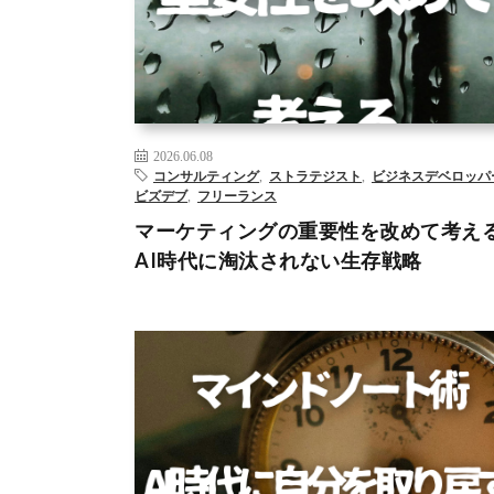
AI
DX
ジャーナリング
データサイエンティスト
デー
析
ビジネスデベロップメント
ビズデブ
マインドノ
ルーティンワーク
新規事業
– >
2026.06.08
コンサルティング
,
ストラテジスト
,
ビジネスデベロッパ
ビズデブ
,
フリーランス
マーケティングの重要性を改めて考え
AI時代に淘汰されない生存戦略