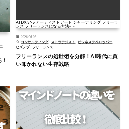
タ分
AI
DX
SNS
アーティストデート
ジャーナリング
フリーラ
ート
ンス
フリーランスになる方法
– >
2026.06.03
コンサルティング
,
ストラテジスト
,
ビジネスデベロッパー
,
ー
,
ビズデブ
,
フリーランス
フリーランスの処世術を分解！AI時代に買
る！
い叩かれない生存戦略