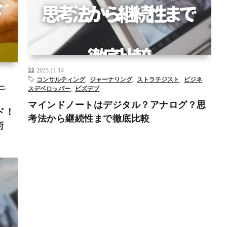
ーナリ
AI
DX
アーティストデート
ガジェット
ジャーナリング
ビ
デベロ
ジネスデベロップメント
ビズデブ
フリーランス
マインド
マー
ノート
マーケティング
リスキリング
– >
2025.11.14
コンサルティング
,
ジャーナリング
,
ストラテジスト
,
ビジネ
ー
,
スデベロッパー
,
ビズデブ
マインドノートはデジタル？アナログ？思
ド！
考法から継続性まで徹底比較
術