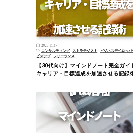
AI
DX
WEBライティング
アーティストデート
ジャ
ング
データサイエンティスト
データ分析
ビジネス
ップメント
ビズデブ
フリーランス
マインドノート
ケティング
リスキリング
– >
2025.11.17
コンサルティング
,
ストラテジスト
,
ビジネスデベロッパ
ビズデブ
,
フリーランス
【30代向け】マインドノート完全ガイ
キャリア・目標達成を加速させる記録