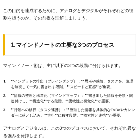
この目的を達成するために、アナログとデジタルがそれぞれどの役
割を担うのか、その前提を理解しましょう。
1. マインドノートの主要な3つのプロセス
マインドノート術は、主に以下の3つの段階に分けられます。
**インプットの排出（ブレインダンプ）：** 思考や感情、タスクを、論理
を無視して一気に書き出す段階。**スピードと直感**が重要。
**情報の整理と構造化（マインドマップ）：** 書き出した情報を分類・関
連付けし、**構造化**する段階。**柔軟性と視覚化**が重要。
**行動への移行（タスク連携）：** 整理した情報を具体的なTo Doやカレン
ダーに落とし込み、**実行**に移す段階。**検索性と連携**が重要。
アナログとデジタルは、この3つのプロセスにおいて、それぞれ異な
る強みを発揮します。