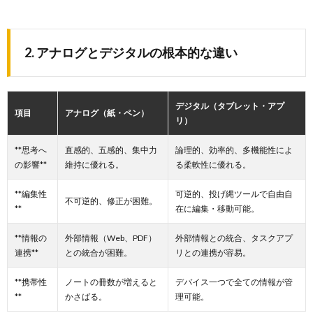
2. アナログとデジタルの根本的な違い
デジタル（タブレット・アプ
項目
アナログ（紙・ペン）
リ）
**思考へ
直感的、五感的、集中力
論理的、効率的、多機能性によ
の影響**
維持に優れる。
る柔軟性に優れる。
**編集性
可逆的、投げ縄ツールで自由自
不可逆的、修正が困難。
**
在に編集・移動可能。
**情報の
外部情報（Web、PDF）
外部情報との統合、タスクアプ
連携**
との統合が困難。
リとの連携が容易。
**携帯性
ノートの冊数が増えると
デバイス一つで全ての情報が管
**
かさばる。
理可能。