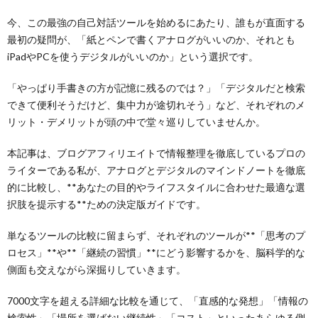
今、この最強の自己対話ツールを始めるにあたり、誰もが直面する
最初の疑問が、「紙とペンで書くアナログがいいのか、それとも
iPadやPCを使うデジタルがいいのか」という選択です。
「やっぱり手書きの方が記憶に残るのでは？」「デジタルだと検索
できて便利そうだけど、集中力が途切れそう」など、それぞれのメ
リット・デメリットが頭の中で堂々巡りしていませんか。
本記事は、ブログアフィリエイトで情報整理を徹底しているプロの
ライターである私が、アナログとデジタルのマインドノートを徹底
的に比較し、**あなたの目的やライフスタイルに合わせた最適な選
択肢を提示する**ための決定版ガイドです。
単なるツールの比較に留まらず、それぞれのツールが**「思考のプ
ロセス」**や**「継続の習慣」**にどう影響するかを、脳科学的な
側面も交えながら深掘りしていきます。
7000文字を超える詳細な比較を通じて、「直感的な発想」「情報の
検索性」「場所を選ばない継続性」「コスト」といったあらゆる側