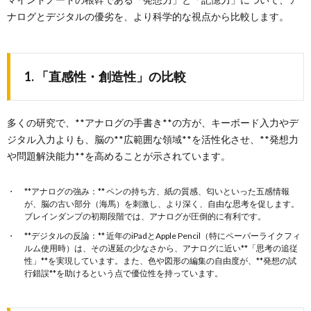
ナログとデジタルの優劣を、より科学的な視点から比較します。
1. 「直感性・創造性」の比較
多くの研究で、**アナログの手書き**の方が、キーボード入力やデ
ジタル入力よりも、脳の**広範囲な領域**を活性化させ、**発想力
や問題解決能力**を高めることが示されています。
**アナログの強み：** ペンの持ち方、紙の質感、匂いといった五感情報
が、脳の古い部分（海馬）を刺激し、より深く、自由な思考を促します。
ブレインダンプの初期段階では、アナログが圧倒的に有利です。
**デジタルの反論：** 近年のiPadとApple Pencil（特にペーパーライクフィ
ルム使用時）は、その遅延の少なさから、アナログに近い**「思考の追従
性」**を実現しています。また、色や図形の編集の自由度が、**発想の試
行錯誤**を助けるという点で優位性を持っています。