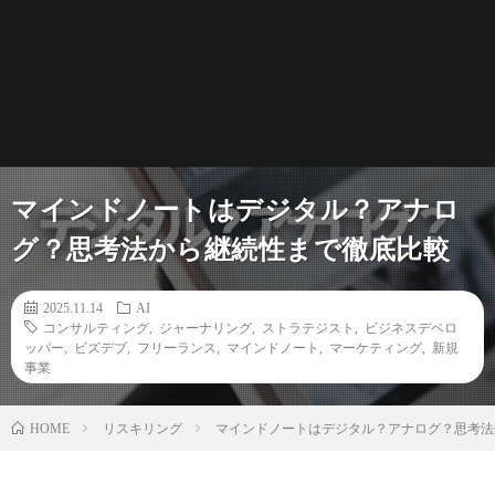
マインドノートはデジタル？アナロ
グ？思考法から継続性まで徹底比較
2025.11.14
AI
コンサルティング
,
ジャーナリング
,
ストラテジスト
,
ビジネスデベロ
ッパー
,
ビズデブ
,
フリーランス
,
マインドノート
,
マーケティング
,
新規
事業
リスキリング
マインドノートはデジタル？アナログ？思考法
HOME