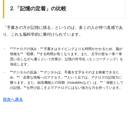
2. 「記憶の定着」の比較
「手書きの方が記憶に残る」というのは、多くの人が持つ直感であ
り、これも脳科学的に裏付けられています。
**アナログの強み：** 手書きはタイピングよりも時間がかかるため、脳が
情報を**「咀嚼」**する時間が長くなります。また、文字の形を一筆一筆
思い出しながら書くという作業が、記憶の符号化（エンコーディング）を
強化します。
**デジタルの反論：** デジタルは、手書き文字をそのまま検索できるた
め、**「必要な情報へのアクセス」**という点では、アナログの記憶力に
勝ります。また、録音機能との同期（Notabilityなど）は、**「体験として
の記憶」**を呼び起こす上でアナログにはない強力な力を持っています。
目次へ戻る