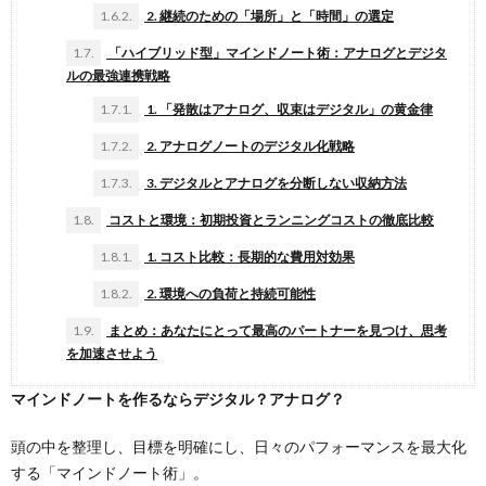
1.6.2.
2. 継続のための「場所」と「時間」の選定
1.7.
「ハイブリッド型」マインドノート術：アナログとデジタ
ルの最強連携戦略
1.7.1.
1. 「発散はアナログ、収束はデジタル」の黄金律
1.7.2.
2. アナログノートのデジタル化戦略
1.7.3.
3. デジタルとアナログを分断しない収納方法
1.8.
コストと環境：初期投資とランニングコストの徹底比較
1.8.1.
1. コスト比較：長期的な費用対効果
1.8.2.
2. 環境への負荷と持続可能性
1.9.
まとめ：あなたにとって最高のパートナーを見つけ、思考
を加速させよう
マインドノートを作るならデジタル？アナログ？
頭の中を整理し、目標を明確にし、日々のパフォーマンスを最大化
する「マインドノート術」。