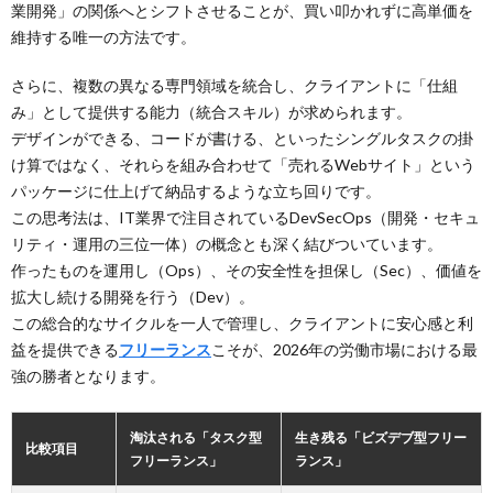
業開発」の関係へとシフトさせることが、買い叩かれずに高単価を
維持する唯一の方法です。
さらに、複数の異なる専門領域を統合し、クライアントに「仕組
み」として提供する能力（統合スキル）が求められます。
デザインができる、コードが書ける、といったシングルタスクの掛
け算ではなく、それらを組み合わせて「売れるWebサイト」という
パッケージに仕上げて納品するような立ち回りです。
この思考法は、IT業界で注目されているDevSecOps（開発・セキュ
リティ・運用の三位一体）の概念とも深く結びついています。
作ったものを運用し（Ops）、その安全性を担保し（Sec）、価値を
拡大し続ける開発を行う（Dev）。
この総合的なサイクルを一人で管理し、クライアントに安心感と利
益を提供できる
フリーランス
こそが、2026年の労働市場における最
強の勝者となります。
淘汰される「タスク型
生き残る「ビズデブ型
フリー
比較項目
フリーランス
」
ランス
」