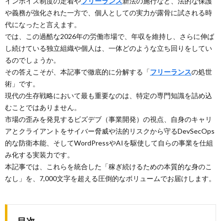
インボイス制度の定着や
フリーランス
新法の施行など、法的な保護
や義務が強化された一方で、個人としての実力が露骨に試される時
代になったと言えます。
では、この過酷な2026年の労働市場で、年収を維持し、さらに伸ば
し続けている独立組織や個人は、一体どのような立ち回りをしてい
るのでしょうか。
その答えこそが、本記事で徹底的に分解する「
フリーランス
の処世
術」です。
現代の生存戦略において最も重要なのは、特定の専門知識を詰め込
むことではありません。
市場の歪みを発見するビズデブ（事業開発）の視点、自身のキャリ
アとクライアントをサイバー脅威や法的リスクから守るDevSecOps
的な防衛本能、そしてWordPressやAIを駆使して自らの事業を仕組
み化する実装力です。
本記事では、これらを統合した「稼ぎ続けるための本質的な身のこ
なし」を、7,000文字を超える圧倒的なボリュームでお届けします。