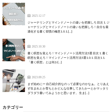
ジャーナリングとマインドノートの違いを徹底比
較！自己成長を加速させる「書く習慣」の極意
2025.12.17
ジャーナリングとマインドノートの違いを把握しろ 目次 1. ジ
ャーナリングとマインドノートの違いを把握しろ！自分を最
適化する書く習慣の極意1.0.1.[…]
書く瞑想を覚えろ！マインドノート活用方法5選
2025.10.30
書く瞑想を覚えろ！マインドノート活用方法5選 目次 1. 書く
瞑想を覚えろ！マインドノート活用方法5選1.0.1. 目次1.1.
「書く瞑想」とは何か[…]
自己紹介をしてみます
2023.09.25
まず始めにー 自己紹介的なのって必要なのかなぁ。とりあえ
ず生まれとか育ちとかどんな仕事してきたかーとかマッタリ
ダラダラ書いてみようかと思います。 生ま[…]
カテゴリー