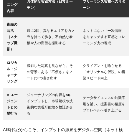
具体的な実践方法（日常ルー
フリーランス
実務へのリタ
ニング
チン）
ーン
内容
街頭の
写活
週に2回、異なるエリアをカメ
ネットにない「一次情報」
（スナ
ラを持って歩き、不自然な看
をキャッチする直感とフレ
ップ撮
板や人の滞留を撮影する
ーミング力の養成
影）
ロジカ
撮影した写真を見ながら、そ
クライアントを唸らせる
ル・ジ
の背景にある「不便さ」をノ
「オリジナルな仮説」の構
ャーナ
ートに3つ書き出す
築スピード向上
リング
AIエー
ジャーナリングの内容をAIに
データサイエンスの知識不
ジェン
インプットし、市場規模や技
足を補い、提案書の精度を
トとの
術的な実現可能性を検証させ
プロレベルへ引き上げる
壁打ち
る
AI時代だからこそ、インプットの源泉をデジタル空間（ネット検