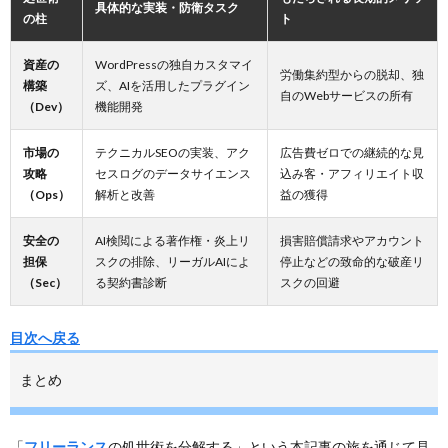
具体的な実装・防衛タスク
の柱
ト
資産の
WordPressの独自カスタマイ
労働集約型からの脱却、独
構築
ズ、AIを活用したプラグイン
自のWebサービスの所有
（Dev）
機能開発
市場の
テクニカルSEOの実装、アク
広告費ゼロでの継続的な見
攻略
セスログのデータサイエンス
込み客・アフィリエイト収
（Ops）
解析と改善
益の獲得
安全の
AI検閲による著作権・炎上リ
損害賠償請求やアカウント
担保
スクの排除、リーガルAIによ
停止などの致命的な破産リ
（Sec）
る契約書診断
スクの回避
目次へ戻る
まとめ
「
フリーランス
の処世術を分解する」という本記事の旅を通じて見