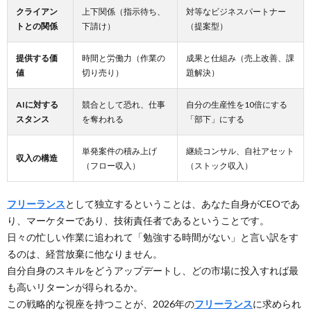
クライアン
上下関係（指示待ち、
対等なビジネスパートナー
トとの関係
下請け）
（提案型）
提供する価
時間と労働力（作業の
成果と仕組み（売上改善、課
値
切り売り）
題解決）
AIに対する
競合として恐れ、仕事
自分の生産性を10倍にする
スタンス
を奪われる
「部下」にする
単発案件の積み上げ
継続コンサル、自社アセット
収入の構造
（フロー収入）
（ストック収入）
フリーランス
として独立するということは、あなた自身がCEOであ
り、マーケターであり、技術責任者であるということです。
日々の忙しい作業に追われて「勉強する時間がない」と言い訳をす
るのは、経営放棄に他なりません。
自分自身のスキルをどうアップデートし、どの市場に投入すれば最
も高いリターンが得られるか。
この戦略的な視座を持つことが、2026年の
フリーランス
に求められ