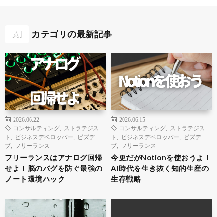
AI
カテゴリの最新記事
2026.06.22
2026.06.15
コンサルティング
,
ストラテジス
コンサルティング
,
ストラテジス
ト
,
ビジネスデベロッパー
,
ビズデ
ト
,
ビジネスデベロッパー
,
ビズデ
ブ
,
フリーランス
ブ
,
フリーランス
フリーランスはアナログ回帰
今更だがNotionを使おうよ！
せよ！脳のバグを防ぐ最強の
AI時代を生き抜く知的生産の
ノート環境ハック
生存戦略