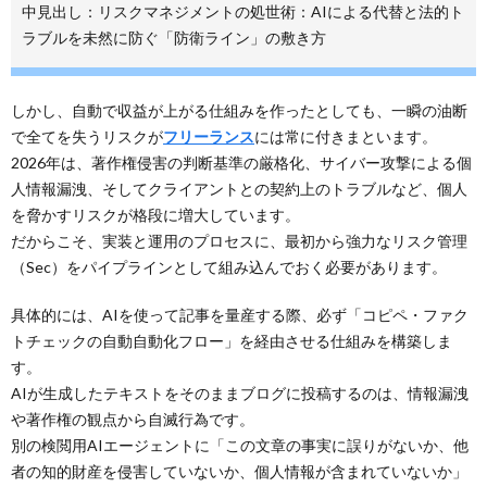
中見出し：リスクマネジメントの処世術：AIによる代替と法的ト
ラブルを未然に防ぐ「防衛ライン」の敷き方
しかし、自動で収益が上がる仕組みを作ったとしても、一瞬の油断
で全てを失うリスクが
フリーランス
には常に付きまといます。
2026年は、著作権侵害の判断基準の厳格化、サイバー攻撃による個
人情報漏洩、そしてクライアントとの契約上のトラブルなど、個人
を脅かすリスクが格段に増大しています。
だからこそ、実装と運用のプロセスに、最初から強力なリスク管理
（Sec）をパイプラインとして組み込んでおく必要があります。
具体的には、AIを使って記事を量産する際、必ず「コピペ・ファク
トチェックの自動自動化フロー」を経由させる仕組みを構築しま
す。
AIが生成したテキストをそのままブログに投稿するのは、情報漏洩
や著作権の観点から自滅行為です。
別の検閲用AIエージェントに「この文章の事実に誤りがないか、他
者の知的財産を侵害していないか、個人情報が含まれていないか」