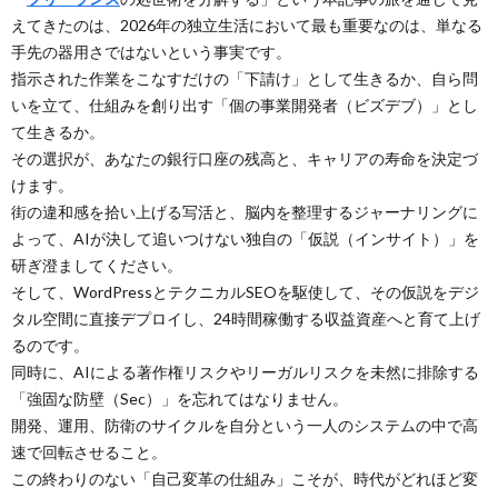
えてきたのは、2026年の独立生活において最も重要なのは、単なる
手先の器用さではないという事実です。
指示された作業をこなすだけの「下請け」として生きるか、自ら問
いを立て、仕組みを創り出す「個の事業開発者（ビズデブ）」とし
て生きるか。
その選択が、あなたの銀行口座の残高と、キャリアの寿命を決定づ
けます。
街の違和感を拾い上げる写活と、脳内を整理するジャーナリングに
よって、AIが決して追いつけない独自の「仮説（インサイト）」を
研ぎ澄ましてください。
そして、WordPressとテクニカルSEOを駆使して、その仮説をデジ
タル空間に直接デプロイし、24時間稼働する収益資産へと育て上げ
るのです。
同時に、AIによる著作権リスクやリーガルリスクを未然に排除する
「強固な防壁（Sec）」を忘れてはなりません。
開発、運用、防衛のサイクルを自分という一人のシステムの中で高
速で回転させること。
この終わりのない「自己変革の仕組み」こそが、時代がどれほど変