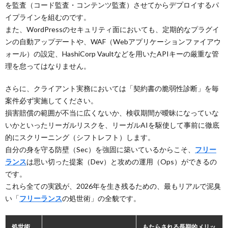
を監査（コード監査・コンテンツ監査）させてからデプロイするパ
イプラインを組むのです。
また、WordPressのセキュリティ面においても、定期的なプラグイ
ンの自動アップデートや、WAF（Webアプリケーションファイアウ
ォール）の設定、HashiCorp Vaultなどを用いたAPIキーの厳重な管
理を怠ってはなりません。
さらに、クライアント実務においては「契約書の脆弱性診断」を毎
案件必ず実施してください。
損害賠償の範囲が不当に広くないか、検収期間が曖昧になっていな
いかといったリーガルリスクを、リーガルAIを駆使して事前に徹底
的にスクリーニング（シフトレフト）します。
自分の身を守る防壁（Sec）を強固に築いているからこそ、
フリー
ランス
は思い切った提案（Dev）と攻めの運用（Ops）ができるの
です。
これら全ての実践が、2026年を生き残るための、最もリアルで泥臭
い「
フリーランス
の処世術」の全貌です。
処世術
もたらされる長期的メリッ