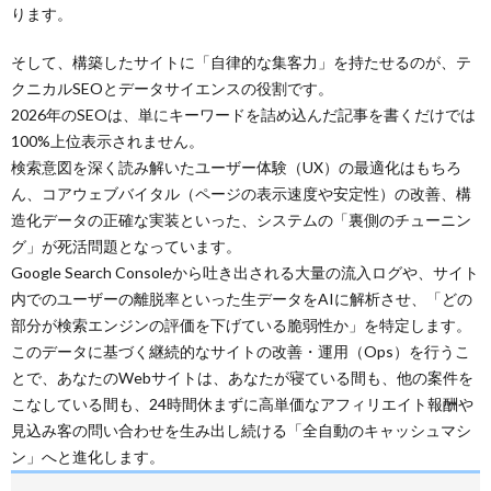
ります。
そして、構築したサイトに「自律的な集客力」を持たせるのが、テ
クニカルSEOとデータサイエンスの役割です。
2026年のSEOは、単にキーワードを詰め込んだ記事を書くだけでは
100%上位表示されません。
検索意図を深く読み解いたユーザー体験（UX）の最適化はもちろ
ん、コアウェブバイタル（ページの表示速度や安定性）の改善、構
造化データの正確な実装といった、システムの「裏側のチューニン
グ」が死活問題となっています。
Google Search Consoleから吐き出される大量の流入ログや、サイト
内でのユーザーの離脱率といった生データをAIに解析させ、「どの
部分が検索エンジンの評価を下げている脆弱性か」を特定します。
このデータに基づく継続的なサイトの改善・運用（Ops）を行うこ
とで、あなたのWebサイトは、あなたが寝ている間も、他の案件を
こなしている間も、24時間休まずに高単価なアフィリエイト報酬や
見込み客の問い合わせを生み出し続ける「全自動のキャッシュマシ
ン」へと進化します。