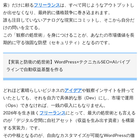
索）だけに頼る
フリーランス
は、すべて同じようなアウトプットし
か出せなくなり、最終的に価格競争に巻き込まれます。
誰も注目していないアナログな現実にコミットし、そこから自分だ
けの問いを立てる。
この「観察の処世術」を身につけることが、あなたの市場価値を長
期的に守る強固な防壁（セキュリティ）となるのです。
【実装と防衛の処世術】WordPress×テクニカルSEO×AIパイプ
ラインで自動収益基盤を作る
どれほど素晴らしいビジネスの
アイデア
や観察インサイトを持って
いたとしても、それを自力で具体的な形（Dev）にし、市場で運用
（Ops）できなければ、一銭の収入にもなりません。
2026年を生き抜く
フリーランス
にとって、最大の処世術とも言える
のが「デジタル空間に自社アセット（収益を生み出す資産）を構築
する実装力」です。
その中核となるのが、自由なカスタマイズが可能なWordPressの徹