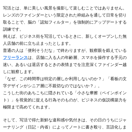
写活とは、単に美しい風景を撮影して楽しむことではありません。
レンズのファインダーという限定された枠組みを通して日常を切り
取ることで、脳の「認知フィルター」を強制的にアップデートする
訓練です。
例えば、ビジネス街を写活しているときに、新しくオープンした無
人店舗の前に立ち止まったとします。
普通の人は「便利そうだな」で終わりますが、観察眼を鍛えている
フリーランス
は、店舗に入る人の年齢層、スマホを操作する手元の
迷い、あるいは退店するときの表情までを注意深くファインダー越
しに観察します。
「なぜ、この時間帯は特定の層しか利用しないのか？」「看板の文
字デザインがシニア層に不親切なのではないか？」。
こうした街のあちこちに隠されている「小さな摩擦（ペインポイン
ト）」を視覚的に捉える行為そのものが、ビジネスの仮説構築力を
極限まで高めてくれます。
そして、写活で得た新鮮な違和感や気付きは、その日のうちにジャ
ーナリング（日記・内省）によってノートに書き殴り、言語化しま