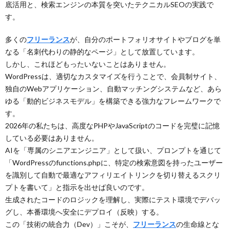
底活用と、検索エンジンの本質を突いたテクニカルSEOの実践で
す。
多くの
フリーランス
が、自分のポートフォリオサイトやブログを単
なる「名刺代わりの静的なページ」として放置しています。
しかし、これほどもったいないことはありません。
WordPressは、適切なカスタマイズを行うことで、会員制サイト、
独自のWebアプリケーション、自動マッチングシステムなど、あら
ゆる「動的ビジネスモデル」を構築できる強力なフレームワークで
す。
2026年の私たちは、高度なPHPやJavaScriptのコードを完璧に記憶
している必要はありません。
AIを「専属のシニアエンジニア」として扱い、プロンプトを通じて
「WordPressのfunctions.phpに、特定の検索意図を持ったユーザー
を識別して自動で最適なアフィリエイトリンクを切り替えるスクリ
プトを書いて」と指示を出せば良いのです。
生成されたコードのロジックを理解し、実際にテスト環境でデバッ
グし、本番環境へ安全にデプロイ（反映）する。
この「技術の統合力（Dev）」こそが、
フリーランス
の生命線とな