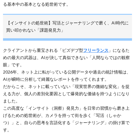
る基本中の基本となる処世術です。
【インサイトの処世術】写活とジャーナリングで磨く、AI時代に
買い叩かれない「課題発見力」
クライアントから重宝される「ビズデブ型
フリーランス
」になるた
めの最大の武器は、AIが決して真似できない「人間ならではの観察
眼」です。
2026年、ネット上に転がっている公開データや過去の統計情報は、
AIが瞬時に分析して綺麗なレポートを作ってくれます。
だからこそ、ネットに載っていない「現実世界の微細な変化」を捉
える力が、個人の差別化要因として爆発的な価値を持つようになり
ました。
この高度な「インサイト（洞察）発見力」を日常の習慣から磨き上
げるための処世術が、カメラを持って街を歩く「写活（しゃか
つ）」と、自らの思考を言語化する「ジャーナリング」の掛け算で
す。