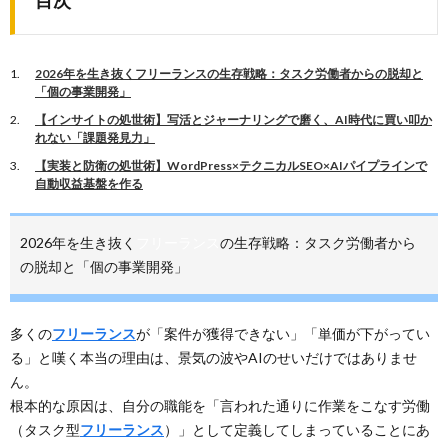
目次
2026年を生き抜くフリーランスの生存戦略：タスク労働者からの脱却と
「個の事業開発」
【インサイトの処世術】写活とジャーナリングで磨く、AI時代に買い叩か
れない「課題発見力」
【実装と防衛の処世術】WordPress×テクニカルSEO×AIパイプラインで
自動収益基盤を作る
2026年を生き抜く
フリーランス
の生存戦略：タスク労働者から
の脱却と「個の事業開発」
多くの
フリーランス
が「案件が獲得できない」「単価が下がってい
る」と嘆く本当の理由は、景気の波やAIのせいだけではありませ
ん。
根本的な原因は、自分の職能を「言われた通りに作業をこなす労働
（タスク型
フリーランス
）」として定義してしまっていることにあ