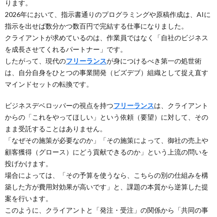
ります。
2026年において、指示書通りのプログラミングや原稿作成は、AIに
指示を出せば数分かつ数百円で完結する仕事になりました。
クライアントが求めているのは、作業員ではなく「自社のビジネス
を成長させてくれるパートナー」です。
したがって、現代の
フリーランス
が身につけるべき第一の処世術
は、自分自身をひとつの事業開発（ビズデブ）組織として捉え直す
マインドセットの転換です。
ビジネスデベロッパーの視点を持つ
フリーランス
は、クライアント
からの「これをやってほしい」という依頼（要望）に対して、その
まま受託することはありません。
「なぜその施策が必要なのか」「その施策によって、御社の売上や
顧客獲得（グロース）にどう貢献できるのか」という上流の問いを
投げかけます。
場合によっては、「その予算を使うなら、こちらの別の仕組みを構
築した方が費用対効果が高いです」と、課題の本質から逆算した提
案を行います。
このように、クライアントと「発注・受注」の関係から「共同の事