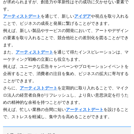
が求められますが、創造力や革新性はその成功に欠かせない要素で
す。
アーティストデート
を通じて、新しい
アイデア
や視点を取り入れる
ことで、ビジネスの成長と発展に繋げることができます。
例えば、新しい製品やサービスの開発において、アートやデザイン
の要素を取り入れることで、競合他社との差別化を図ることができ
ます。
また、
アーティストデート
を通じて得たインスピレーションは、マ
ーケティング戦略の立案にも役立ちます。
例えば、ユニークな広告キャンペーンやプロモーションイベントを
企画することで、消費者の注目を集め、ビジネスの拡大に寄与する
ことができます。
さらに、
アーティストデート
を定期的に取り入れることで、マイク
ロ法人の経営者自身がリフレッシュし、より良い意思決定を行うた
めの精神的な余裕を持つことができます。
例えば、忙しい業務の合間に短い
アーティストデート
を設けること
で、ストレスを軽減し、集中力を高めることができます。