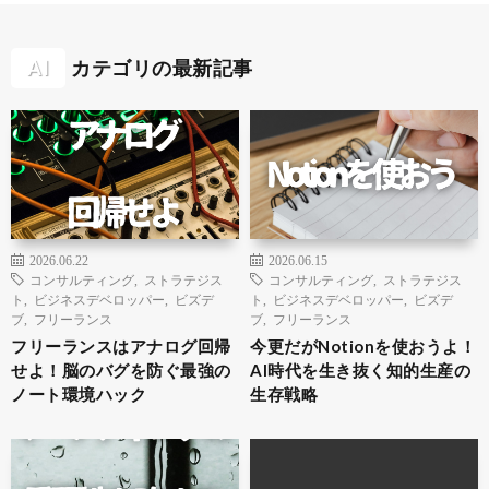
AI
カテゴリの最新記事
2026.06.22
2026.06.15
コンサルティング
,
ストラテジス
コンサルティング
,
ストラテジス
ト
,
ビジネスデベロッパー
,
ビズデ
ト
,
ビジネスデベロッパー
,
ビズデ
ブ
,
フリーランス
ブ
,
フリーランス
フリーランスはアナログ回帰
今更だがNotionを使おうよ！
せよ！脳のバグを防ぐ最強の
AI時代を生き抜く知的生産の
ノート環境ハック
生存戦略