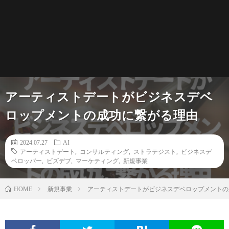
アーティストデートがビジネスデベ
ロップメントの成功に繋がる理由
2024.07.27
AI
アーティストデート
,
コンサルティング
,
ストラテジスト
,
ビジネスデ
ベロッパー
,
ビズデブ
,
マーケティング
,
新規事業
新規事業
アーティストデートがビジネスデベロップメントの
HOME