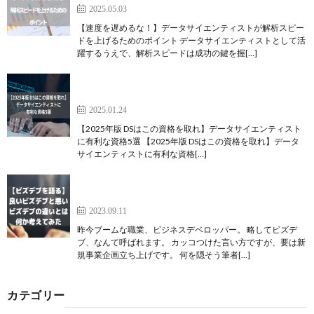
2025.05.03
【速度を遅めるな！】データサイエンティストが解析スピー
ドを上げるためのポイント データサイエンティストとして活
躍するうえで、解析スピードは成功の鍵を握[…]
【2025年版 DSはこの資格を取れ】データサイエン
ティストに有利な資格5選
2025.01.24
【2025年版 DSはこの資格を取れ】データサイエンティスト
に有利な資格5選 【2025年版 DSはこの資格を取れ】データ
サイエンティストに有利な資格[…]
【ビズデブを語る】良いビズデブと悪いビズデブの
違いとは何か考えてみた
2023.09.11
昨今ブームな職業、ビジネスデベロッパー。 略してビズデ
ブ、なんて呼ばれます。 カッコつけた言い方ですが、要は新
規事業企画立ち上げです。 何を隠そう筆者[…]
カテゴリー