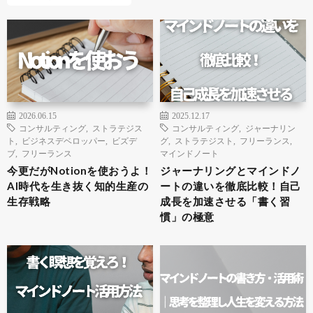
2026.06.15
2025.12.17
コンサルティング
,
ストラテジス
コンサルティング
,
ジャーナリン
ト
,
ビジネスデベロッパー
,
ビズデ
グ
,
ストラテジスト
,
フリーランス
,
ブ
,
フリーランス
マインドノート
今更だがNotionを使おうよ！
ジャーナリングとマインドノ
AI時代を生き抜く知的生産の
ートの違いを徹底比較！自己
生存戦略
成長を加速させる「書く習
慣」の極意