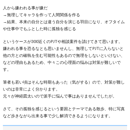
人から嫌われる事が嫌だ
→無理してキャラを作って人間関係を作る
→結果、本来の自分とは違う自分を演じる羽目になり、オフタイム
や仕事中でもふとした時に孤独を感じる
というケースが300近くのPJTや相談案件を請けてきて思います。
嫌われる事を恐るなとも思いませんし、無理してPJTに入らないと
他の方との確執を生む可能性もあるので無理をしないといけない、
などの理由もあるため、中々この心理面の悩みは対策が難しいで
す。
筆者も若い頃はそんな時期もあった（気がする）ので、対策が難し
いのは非常によく分かります。
元々が神経図太いので派手に悩んで事はありませんでしたが。
さて、その孤独を感じるという要因とテーマである散歩、特に写真
など歩きながら出来る事で少し解消できるようになります。