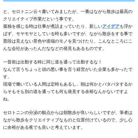
と、セロトニン云々書いてみましたが、一番はながら散歩は最高の
クリエイティブ作業だという事です。
孤独を感じる時は仕事が煮詰まっていたり、新しい
アイデア
も浮か
ばず、モヤモヤとしている時も多いですが、ながら散歩をする事で
普段は見えない景色や道端のモノを見つけたり、こんなところにこ
んな会社があったんだななどの発見もあるものです。
一昔前は出勤する時に同じ道を通って出勤するな！
なんて言うちょっと頭の悪い事を言う経営がいた企業も多かったで
す。
現場で働いている人間は定時もあるし、朝は何かとバタバタするか
らそもそも別の道を通っても何も発見する余裕なんかないですよ
ね。
セロトニンの分泌の観点からは朝散歩が良いらしいですが、筆者は
ながら散歩をクリエイティブなものと位置付けているので、少し心
に余裕がある夜でも良いと考えています。