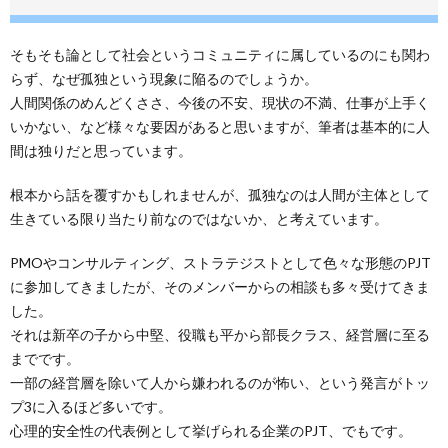
そもそも論として社会というコミュニティに属しているのにも関わ
らず、なぜ孤独という現象に陥るのでしょうか。
人間関係のめんどくささ、今後の不安、現状の不満、仕事が上手く
いかない、など様々な要因があると思いますが、筆者は基本的に人
間は独りだと思っています。
根本から話を覆すかもしれませんが、孤独なのは人間が主体として
生きている限り当たり前なのではないか、と考えています。
PMOやコンサルティング、ストラテジストとして色々な形態のPJT
に参加してきましたが、そのメンバーからの相談も多々受けてきま
した。
それは新卒の子から中堅、役職も平から部長クラス、経営層に至る
までです。
一部の経営層を除いて人から嫌われるのが怖い、という発言がトッ
プ3に入るほど多いです。
心理的安全性の代表例として挙げられる企業のPJT、でもです。