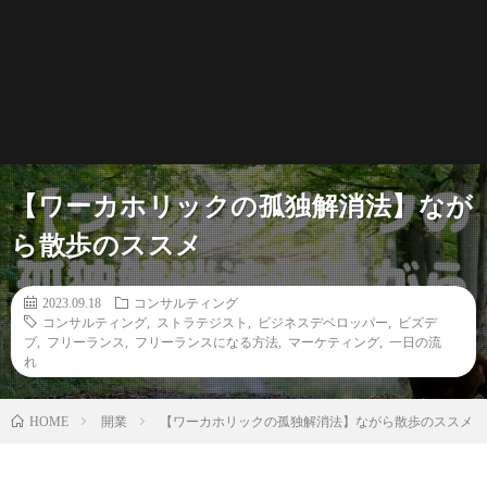
【ワーカホリックの孤独解消法】なが
ら散歩のススメ
2023.09.18
コンサルティング
コンサルティング
,
ストラテジスト
,
ビジネスデベロッパー
,
ビズデ
ブ
,
フリーランス
,
フリーランスになる方法
,
マーケティング
,
一日の流
れ
開業
【ワーカホリックの孤独解消法】ながら散歩のススメ
HOME