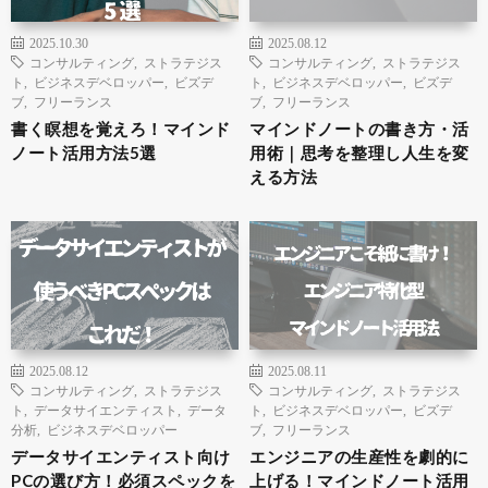
2025.10.30
2025.08.12
コンサルティング
,
ストラテジス
コンサルティング
,
ストラテジス
ト
,
ビジネスデベロッパー
,
ビズデ
ト
,
ビジネスデベロッパー
,
ビズデ
ブ
,
フリーランス
ブ
,
フリーランス
書く瞑想を覚えろ！マインド
マインドノートの書き方・活
ノート活用方法5選
用術｜思考を整理し人生を変
える方法
2025.08.12
2025.08.11
コンサルティング
,
ストラテジス
コンサルティング
,
ストラテジス
ト
,
データサイエンティスト
,
データ
ト
,
ビジネスデベロッパー
,
ビズデ
分析
,
ビジネスデベロッパー
ブ
,
フリーランス
データサイエンティスト向け
エンジニアの生産性を劇的に
PCの選び方！必須スペックを
上げる！マインドノート活用