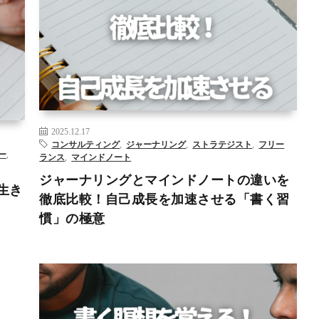
エン
DX
WEBライティング
アーティストデート
コンサルティ
ズデブ
ング
ジャーナリング
マインドノート
リスキリング
– >
2025.12.17
コンサルティング
,
ジャーナリング
,
ストラテジスト
,
フリー
ー
,
ランス
,
マインドノート
ジャーナリングとマインドノートの違いを
を生き
徹底比較！自己成長を加速させる「書く習
慣」の極意