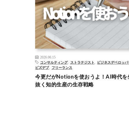
AI
DX
コンサルティング
ジャーナリング
データサイ
ティスト
データ分析
ビジネスデベロップメント
ビ
マインドノート
– >
2026.06.15
コンサルティング
,
ストラテジスト
,
ビジネスデベロッパ
ビズデブ
,
フリーランス
今更だがNotionを使おうよ！AI時代
抜く知的生産の生存戦略