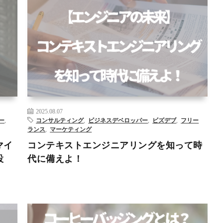
スデ
AI
DX
コンサルティング
データサイエンティスト
データ
ング
分析
ビジネスデベロップメント
ビズデブ
フリーランス
知能
–
プログラミング
マーケティング
リスキリング
人工知能
新規事業
– >
2025.08.07
ー
,
コンサルティング
,
ビジネスデベロッパー
,
ビズデブ
,
フリー
ランス
,
マーケティング
マイ
コンテキストエンジニアリングを知って時
設
代に備えよ！