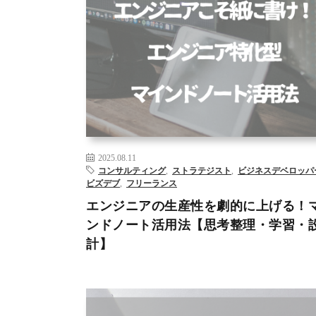
AI
DX
アーティストデート
コンサルティング
ビジネ
ベロップメント
ビズデブ
フリーランス
プログラミ
マインドノート
マーケティング
リスキリング
人工
>
2025.08.11
コンサルティング
,
ストラテジスト
,
ビジネスデベロッパ
ビズデブ
,
フリーランス
エンジニアの生産性を劇的に上げる！
ンドノート活用法【思考整理・学習・
計】