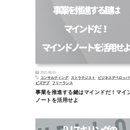
SNS
WEBライティング
アーティストデート
コンサ
ング
データサイエンティスト
データ分析
ビジネス
ップメント
ビズデブ
フリーランス
マーケティング
キリング
ルーティンワーク
新規事業
– >
2025.08.01
コンサルティング
,
ストラテジスト
,
ビジネスデベロッパ
ビズデブ
,
フリーランス
事業を推進する鍵はマインドだ！マイ
ノートを活用せよ