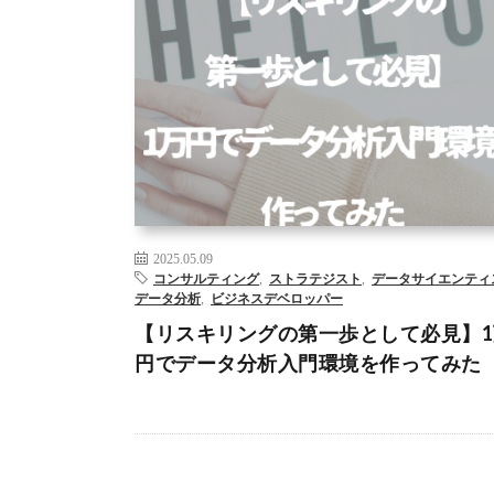
AI
DX
コンサルティング
データサイエンティスト
デ
分析
ビッグデータ
プログラミング
リスキリング
人
能
– >
2025.05.09
コンサルティング
,
ストラテジスト
,
データサイエンティ
データ分析
,
ビジネスデベロッパー
【リスキリングの第一歩として必見】1
円でデータ分析入門環境を作ってみた