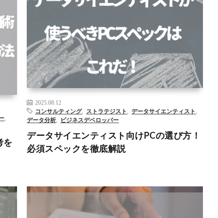
サルテ
AI
DX
コンサルティング
データサイエンティスト
データ
スデベ
分析
ビジネスデベロップメント
ビズデブ
ビッグデータ
ト
リ
プログラミング
マーケティング
人工知能
新規事業
– >
2025.08.12
コンサルティング
,
ストラテジスト
,
データサイエンティスト
,
ー
,
データ分析
,
ビジネスデベロッパー
データサイエンティスト向けPCの選び方！
考を
必須スペックを徹底解説