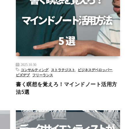
AI
DX
SNS
WEBライティング
アーティストデート
コンサ
ルティング
データサイエンティスト
データ分析
ビジネス
デベロップメント
ビズデブ
フリーランス
フリーランスに
なる方法
マインドノート
マーケティング
リスキリング
人工知能
新規事業
– >
2025.10.30
コンサルティング
,
ストラテジスト
,
ビジネスデベロッパー
,
ビズデブ
,
フリーランス
書く瞑想を覚えろ！マインドノート活用方
法5選