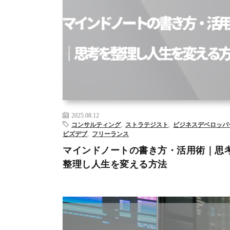
AI
DX
WEBライティング
アーティストデート
コン
ィング
データサイエンティスト
データ分析
ビジネ
ロップメント
ビズデブ
フリーランス
マインドノー
スキリング
– >
2025.08.12
コンサルティング
,
ストラテジスト
,
ビジネスデベロッパ
ビズデブ
,
フリーランス
マインドノートの書き方・活用術｜思
整理し人生を変える方法