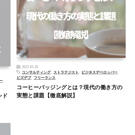
ルティ
AI
DX
アーティストデート
コンサルティング
フリーラン
デベロ
ス
フリーランスになる方法
ルーティンワーク
– >
リス
2025.05.20
コンサルティング
,
ストラテジスト
,
ビジネスデベロッパー
,
ビズデブ
,
フリーランス
ー
,
コーヒーバッジングとは？現代の働き方の
実態と課題【徹底解説】
ンド