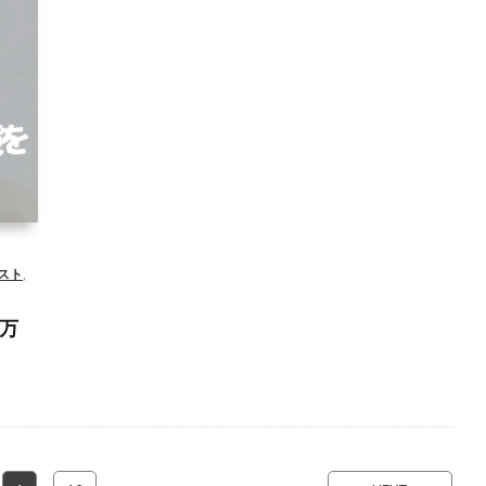
ータ
工知
スト
,
万