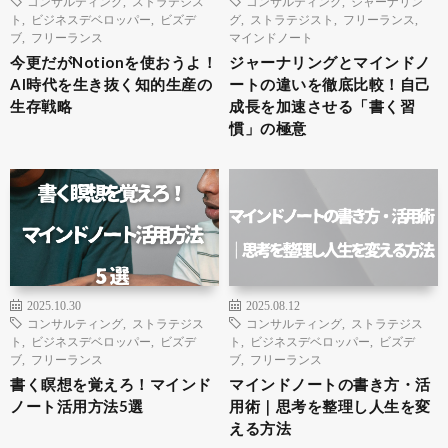
コンサルティング
,
ストラテジス
コンサルティング
,
ジャーナリン
ト
,
ビジネスデベロッパー
,
ビズデ
グ
,
ストラテジスト
,
フリーランス
,
ブ
,
フリーランス
マインドノート
今更だがNotionを使おうよ！
ジャーナリングとマインドノ
AI時代を生き抜く知的生産の
ートの違いを徹底比較！自己
生存戦略
成長を加速させる「書く習
慣」の極意
2025.10.30
2025.08.12
コンサルティング
,
ストラテジス
コンサルティング
,
ストラテジス
ト
,
ビジネスデベロッパー
,
ビズデ
ト
,
ビジネスデベロッパー
,
ビズデ
ブ
,
フリーランス
ブ
,
フリーランス
書く瞑想を覚えろ！マインド
マインドノートの書き方・活
ノート活用方法5選
用術｜思考を整理し人生を変
える方法