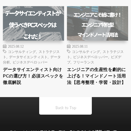
2025.08.12
2025.08.11
コンサルティング
,
ストラテジス
コンサルティング
,
ストラテジス
ト
,
データサイエンティスト
,
データ
ト
,
ビジネスデベロッパー
,
ビズデ
分析
,
ビジネスデベロッパー
ブ
,
フリーランス
データサイエンティスト向け
エンジニアの生産性を劇的に
PCの選び方！必須スペックを
上げる！マインドノート活用
徹底解説
法【思考整理・学習・設計】
Back to Top